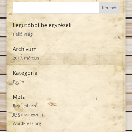
Legutóbbi bejegyzések
Helló Világ!
Archívum
2017. március
Kategória
Egyéb
Meta
Bejelentkezés
RSS
(bejegyzés)
WordPress.org